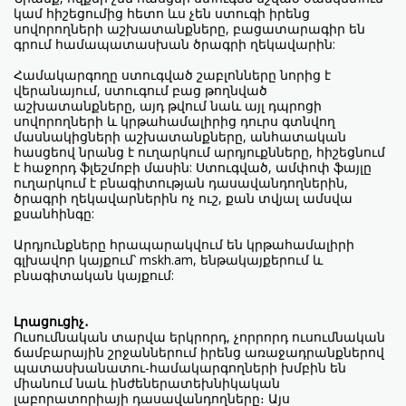
կամ հիշեցումից հետո ևս չեն ստուգի իրենց
սովորողների աշխատանքները, բացատարագիր են
գրում համապատասխան ծրագրի ղեկավարին:
Համակարգողը ստուգված շաբլոնները նորից է
վերանայում, ստուգում բաց թողնված
աշխատանքները, այդ թվում նաև այլ դպրոցի
սովորողների և կրթահամալիրից դուրս գտնվող
մասնակիցների աշխատանքները, անհատական
հասցեով նրանց է ուղարկում արդյուքնները, հիշեցնում
է հաջորդ ֆլեշմոբի մասին: Ստուգված, ամփոփ ֆայլը
ուղարկում է բնագիտության դասավանդողներին,
ծրագրի ղեկավարներին ոչ ուշ, քան տվյալ ամսվա
քսանհինգը:
Արդյունքները հրապարակվում են կրթահամալիրի
գլխավոր կայքում՝ mskh.am, ենթակայքերում և
բնագիտական կայքում:
Լրացուցիչ․
Ուսումնական տարվա երկրորդ, չորրորդ ուսումնական
ճամբարային շրջաններում իրենց առաջադրանքներով
պատասխանատու-համակարգողների խմբին են
միանում նաև ինժեներատեխնիկական
լաբորատորիայի դասավանդողները։ Այս