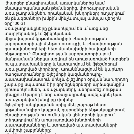
(հարցեր բնագիտական առարկաներից կամ
բնապահպանական թեմաներից, փորձարարական
առաջադրանքներ, որակական խնդիրներ) ուղարկում
են բնագետների խմբին մինչև տվյալ ամսվա վերջին
օրը՝ 30-31:
Առաջադրանքները քննարկվում են և՛ առցանց
տարբերակով, և՛ ֆիզիկական
միջավայրում`կրթահամալիրի բնագիտության
լաբորատորիայի մենթոր-ուսուցչի, և բնագիտության
դասավանդողների հետ մասնախմբի հավաքների
ընթացքում։ Բնագիտության լաբորատորիայում
մանրամասն ներկայացվում են առաջադրված հարցերն
ու պատասխանները և կատարվում են ֆլեշմոբում
առաջադրված փորձերը, առանձնացվում են կարևոր
հարցադրումները: Ֆլեշմոբի կազմակերպիչ-
պատասխանատուն մինչև ֆլեշմոբի օրվան նախորդող
շաբաթը սպասում է իր գործընկերների արձագանքին
(դիտարկումներ, առաջարկներ), անհրաժեշտության
դեպքում կարող է նոր առաջադրանք ավելացնել կամ
առաջարկված խնդիրը փոխել։
Ֆլեշմոբի անցկացման օրից մեկ շաբաթ հետո
կրթահամալիրի կայքում, դպրոցների ենթակայքերում,
բնագիտության ուսումնական կենտրոնի կայքում
տեղադրվում են առաջադրված խնդիրների
պատասխանները և ստուգված պատասխանների
ամփոփ շաբլոնները: