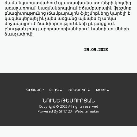
ժամանկահատվածում պատասխանատուների կողմից
առաջադրում, կազմակերպվում է ճամբարային ֆլեշմոբ
բնագիտությունից (ճամբարային ֆլեշմոբները կարելի է
կազմակերպել ինչպես առցանց այնպես էլ առկա
միջավայրում՝ ճամփորդությունների ընթացքում,
բնության բաց լաբորատորիաներում, հանդիպումների
ձևաչափով):
29․09․2023
ԳԼԽԱՎՈՐ
ԲԼՈԳ
ԾՐԱԳՐԵՐ
MORE
ՆՈՒՆԵ ԹԵՄՈՒՐՅԱՆ
Copyright © 2026 All rights reserved
Powered By
SITE123
-
Website maker