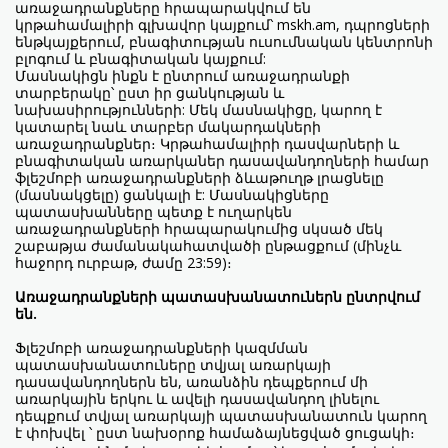
առաջադրանքները հրապարակվում են
կրթահամալիրի գլխավոր կայքում՝ mskh.am, դպրոցների
ենթկայքերում, բնագիտության ուսումնական կենտրոնի
բլոգում և բնագիտական կայքում:
Մասնակիցն ինքն է ընտրում առաջադրանքի
տարբերակը՝ ըստ իր ցանկության և
նախասիրությունների: Մեկ մասնակիցը, կարող է
կատարել նաև տարբեր մակարդակների
առաջադրանքներ։ Կրթահամալիրի դասվարների և
բնագիտական առարկաներ դասավանդողների համար
ֆլեշմոբի առաջադրանքների ձևաթուղթ լրացնելը
(մասնակցելը) ցանկալի է: Մասնակիցները
պատասխանները պետք է ուղարկեն
առաջադրանքների հրապարակումից սկսած մեկ
շաբաթյա ժամանակահատվածի ընթացքում (մինչև
հաջորդ ուրբաթ, ժամը 23:59)։
Առաջադրանքների պատասխանատուներն ընտրվում
են.
Ֆլեշմոբի առաջադրանքների կազմման
պատասխանատուները տվյալ առարկայի
դասավանդողներն են, առանձին դեպքերում մի
առարկային երկու և ավելի դասավանդող լինելու
դեպքում տվյալ առարկայի պատասխանատուն կարող
է փոխվել ՝ ըստ նախօրոք համաձայնեցված ցուցակի։