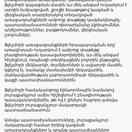
ֆլեշմոբի կայացման մասին ևս մեկ անգամ ուղարկում է
արդեն խմբագրված, google ձևաթղթով կազմած և
վերջնական տարբերակով տեղադրված
առաջադրանքների ամբողջ փաթեթը կազմակերպիչ-
պատասխանատուների դիտարկմանը (վրիպումներ,
անճշտություններ, բացթողումներ, վերջնական
շտկումներ):
Ֆլեշմոբի առաջադրանքների հրապարակման օրը`
առավոտյան ուղարկում է ամբողջ փաթեթը
բնագիտության դասավանդողներին, ևս մեկ անգամ
հիշեցնում, որպեսզի տեղեկացնեն բոլորին ընթացիկ
ֆլեշմոբի մեկնարկի, ժամկետների և ավարտի մասին,
կցելով էլ․ նամակը մասնախմբի ղեկավարին,
մանկավարժության լաբորատորիայի ղեկավարին և
կայքի պատասխանատուներին։
ֆլեշմոբի համակարգողը էլեկտրոնային նամակով
յուրաքանչյուր ամիս հիշեցնում է բնագիտության
դասավանդողներին, թե ով է լինելու հաջորդ ամսվա
ֆլեշմոբի յուրաքանչյուր մակարդակի
պատասխանատուն:
Ամսվա պատասխանատուները, յուրաքանչյուր
մակարդակի համար իրենց կազմած
առաջադրանքները և դրանց պատասխանները