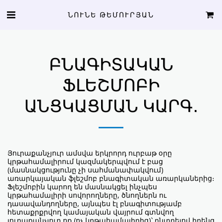
ՆՈՒՆԵ ԹԵՄՈՒՐՅԱՆ
ԲՆԱԳԻՏԱԿԱՆ
ՖԼԵՇՄՈԲԻ
ԱՆՑԿԱՑՄԱՆ ԿԱՐԳ․
Յուրաքանչյուր ամսվա երկրորդ ուրբաթ օրը
կրթահամալիրում կազմակերպվում է բաց
(մասնակցությունը չի սահմանափակվում)
առարկայական ֆլեշմոբ բնագիտական առարկաներից։
Ֆլեշմոբին կարող են մասնակցել ինչպես
կրթահամալիրի սովորողները, ծնողներն ու
դասավանդողները, այնպես էլ բնագիտությամբ
հետաքրքրվող կամայական վայրում գտնվող
յուրաքանչյուր ոք (ոչ կրթահամալիրից)՝ ընտրելով իրենց