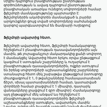
Միջին դպրոցում բնագիտության ընտրության
գործունեության և ավագ դպրոցում ընտրությամբ
բնագիտական առարկա ունեցող սովորողների համար
ֆլեշմոբի մասնկացությունը պարտադիր է:
Ֆլեշմոբներին ակտիվորեն մասնակցած և բարձր
արդյունքներ ցույց տված սովորողները սահմանված
կարգով պարգևատրվում են ճամբարի ուղեգրով:
Ֆլեշմոբի ավարտից հետո․
Ֆլեշմոբի ավարտից հետո, ֆլեշմոբի համակարգողը
հիշեցնում է բնագիտության դասավանդողներին այն
մասին, թե յուրաքանչյուր մակարդակից քանի սովորող
է մասնակցել: Ավարտից հետո երկու օրվա ընթացքում
կազմում է ստուգման շաբլոնները և ուղարկում է
բնագիտության դասավանդողներին, ովքեր ստուգում
են իրենց սովորողների աշխատանքները շաբլոնները
ստանալուց հետո մեկ շաբաթվա ընթացքում (ստուգողը
մուտքագրում է 1, 0 թվանշանները համապատասխան
ճիշտ, սխալ պատասխանների համար, կատարված
փորձերի համար լրացվում է 1 միավոր, դատարկ
վանդակները լրացվում է զրո միավոր): Համակարգողը
այդ ընթաքցում մեկ անգամ ևս հիշեցնում է
բնագիտության դասավանդողներին ֆլեշմոբի
աշխատանքները ստուգելու, ավարտելու մասին:
Նրանք, ովքեր չեն հասցնի ստուգեն նշված ժամկետում