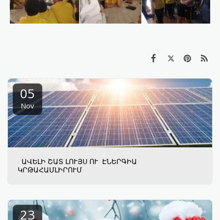
05
Nov
ԱՎԵԼԻ ՇԱՏ ԼՈՒՅՍ ՈՒ ԷՆԵՐԳԻԱ
ԿՐԹԱՀԱՄԼԻՐՈՒՄ
23