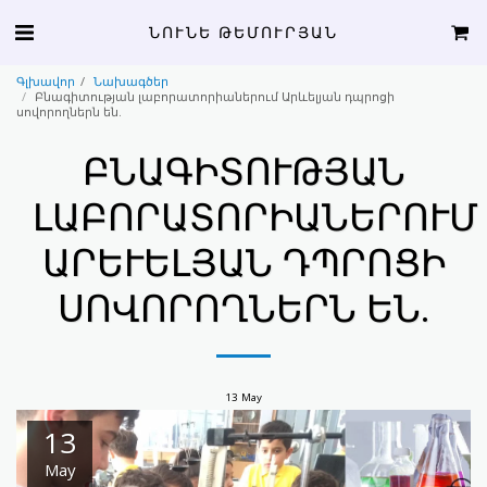
ՆՈՒՆԵ ԹԵՄՈՒՐՅԱՆ
Գլխավոր
Նախագծեր
Բնագիտության լաբորատորիաներում Արևելյան դպրոցի
սովորողներն են.
ԲՆԱԳԻՏՈՒԹՅԱՆ
ԼԱԲՈՐԱՏՈՐԻԱՆԵՐՈՒՄ
ԱՐԵՒԵԼՅԱՆ ԴՊՐՈՑԻ Ս
ՈՎՈՐՈՂՆԵՐՆ ԵՆ.
13
May
13
May