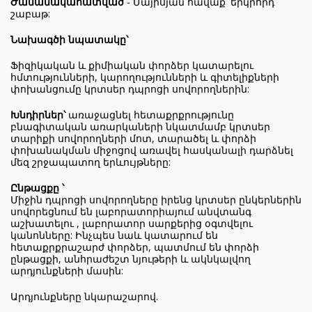
Ժամանակահատված
- Մայիսյան հավաք՝ երկրորդ
շաբաթ:
Նախագծի նպատակը՝
Ֆիզիկական և քիմիական փորձեր կատարելու
հմտությունների, կարողությունների և գիտելիքների
փոխանցումը կրտսեր դպրոցի սովորողներին:
Խնդիրներ՝
առաջացնել հետաքրքրությունը
բնագիտական առարկաների նկատմամբ կրտսեր
տարիքի սովորողների մոտ, տարածել և փորձի
փոխանակման միջոցով առավել հասկանալի դարձնել
մեզ շրջապատող երևույթները:
Ընթացքը ՝
Միջին դպրոցի սովորողները իրենց կրտսեր ընկերներին
սովորեցնում են լաբորատորիայում անվտանգ
աշխատելու , լաբորատոր սարքերից օգտվելու
կանոնները: Ինչպես նաև կատարում են
հետաքրքրաշարժ փորձեր, պատմում են փորձի
ընթացքի, անհրաժեշտ նյութերի և ակնկալվող
արդյունքների մասին:
Արդյունքները նկարաշարով.