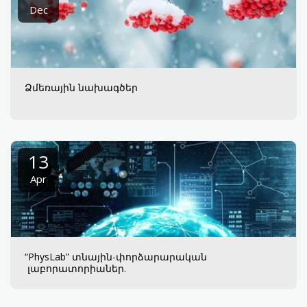
Dec
Ձմեռային նախագծեր
13
Apr
“PhysLab” տնային-փորձարարական
լաբորատորիաներ.