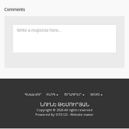
Comments
ԳԼԽԱՎՈՐ
ԲԼՈԳ
ԾՐԱԳՐԵՐ
MORE
ՆՈՒՆԵ ԹԵՄՈՒՐՅԱՆ
Copyright © 2026 All rights reserved
Powered By
SITE123
-
Website maker