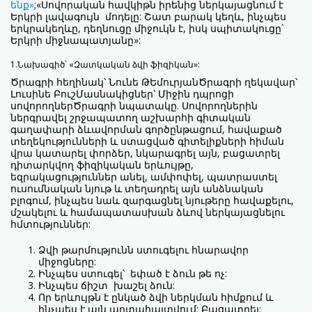
ենք»
;«Սովորական հավկիթն իրենից ներկայացնում է
Երկրի լավագույն մոդելը: Շատ բարակ կեղև, ինչպես
երկրակեղևը, դեղնուցը միջուկն է, իսկ սպիտակուցը`
Երկրի միջնապատյանը»:
1.Նախագիծ՝ «Զատկական ձվի ֆիզիկան»:
Ծրագրի հեղինակ՝ Նունե ԹԵմուրյանԾրագրի ղեկավար՝
Լուսինե ԲուշՄասնակիցներ՝ Միջին դպրոցի
սովորողներԾրագրի նպատակը. Սովորողներին
ներգրավել շրջապատող աշխարհի գիտական
գաղափարի ձևավորման գործընթացում, հավաքած
տեղեկությունների և ստացված գիտելիքների հիման
վրա կատարել փորձեր, նկարագրել այն, բացատրել
դիտարկվող ֆիզիկական երևույթը,
եզրակացություններ անել, ամփոփել, պատրաստել
ուսումնական նյութ և տեղադրել այն անձնական
բլոգում, ինչպես նաև զարգացնել նյութերը հավաքելու,
մշակելու և համապատասխան ձևով ներկայացնելու
հմտություններ:
Ձվի թարմությունն ստուգելու հնարավոր
միջոցները:
Ինչպես ստուգել՝ եփած է ձուն թե ոչ:
Ինչպես ճիշտ խաշել ձուն:
Որ երևույթն է ընկած ձվի ներկման հիմքում և
ինչպես է այն արտահայտվում: Բացատրել: