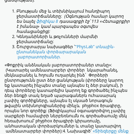
Բնության մեջ և տեխնիկայում հանդիպող
ջերմաստիճանները:
(Օգնության համար կարող
ես նայել
ֆիզիկա 8
դասագրքի էջ՝ 113 «Հետաքրքիր
է իմանալ» կամ պարզապես օգտվես
համացանցից):
Կենդանիների և թռչունների մարմնի
ջերմաստիճանը:
Շուրջտարյա նախագծեր ՝
“PhysLab” տնային-
ընտանեկան փորձարարական
լաբորատորիաներ.
«Փոքրիկ անձնական լաբորատորիաներ տանը»:
(Կատարել ամենատարբեր փորձեր նկարահանել,
մեկնաբանել և հղումն ուղարկել ինձ` Փորձերի
ընտրությունն ըստ ձեր ցանկության (փորձերը կարող
եք կատարել ինչպես տանը այնպես էլ ձեր բակում), ի
դեպ փորձերը կատարելիս կարող եք գործածել ինչպես
ձեր ձեռքի տակ եղած պարագաներն ուհասարակ
չափիչ գործիքները, այնպես էլ սկսած նորագույն
թվային տեխնոլոգիաներից մինչև phyphox ծրագիրը,
որպես նոր գործիք: (Ֆիզիկայում օգտագործվող չափիչ
սարքերի համալիրի ներբեռնումն ու գործածաումը մեկ
հեռախոսում՝ phyphox ծրագիրի կիրառումը,
անհատական փորձարկումներ և տանը կատարվող
ամենատարբեր փորձեր):4. Նախագիծ՝
«Տիեզերքը մենք