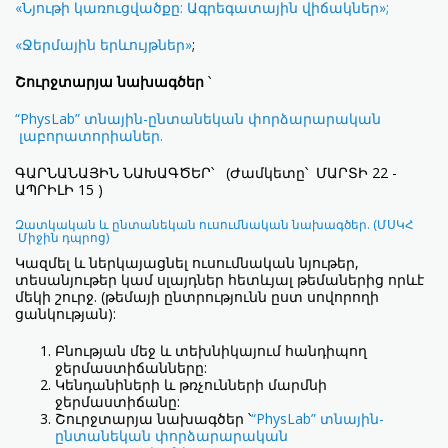
«Նյութի կառուցվածքը: Ագրեգատային վիճակներ»;
«Ջերմային երևույթներ»
;
Շուրջտարյա նախագծեր
՝
“PhysLab” տնային-ընտանեկան փորձարարական
լաբորատորիաներ.
ԳԱՐՆԱՆԱՅԻՆ ՆԱԽԱԳԾԵՐ՝ (Ժամկետը՝ ՄԱՐՏԻ 22 -
ԱՊՐԻԼԻ 15 )
Զատկական և ընտանեկան ուսումնական նախագծեր. (ՄՍԿՀ
Միջին դպրոց)
Կազմել և ներկայացնել ուսումնական նյութեր,
տեսանյութեր կամ սլայդներ հետևյալ թեմաներից որևէ
մեկի շուրջ. (թեմայի ընտրությունն ըստ սովորողի
ցանկության):
Բնության մեջ և տեխնիկայում հանդիպող
ջերմաստիճանները:
Կենդանիների և թռչունների մարմնի
ջերմաստիճանը:
Շուրջտարյա նախագծեր ՝
“PhysLab” տնային-
ընտանեկան փորձարարական