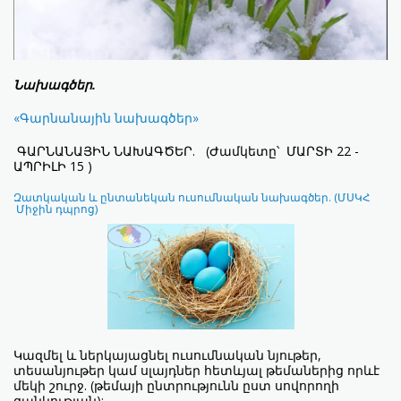
Նախագծեր.
«Գարնանային նախագծեր»
ԳԱՐՆԱՆԱՅԻՆ ՆԱԽԱԳԾԵՐ. (Ժամկետը՝ ՄԱՐՏԻ 22 -
ԱՊՐԻԼԻ 15 )
Զատկական և ընտանեկան ուսումնական նախագծեր. (ՄՍԿՀ
Միջին դպրոց)
Կազմել և ներկայացնել ուսումնական նյութեր,
տեսանյութեր կամ սլայդներ հետևյալ թեմաներից որևէ
մեկի շուրջ. (թեմայի ընտրությունն ըստ սովորողի
ցանկության):