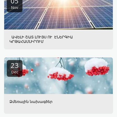
05
Nov
ԱՎԵԼԻ ՇԱՏ ԼՈՒՅՍ ՈՒ ԷՆԵՐԳԻԱ
ԿՐԹԱՀԱՄԼԻՐՈՒՄ
23
Dec
Ձմեռային նախագծեր