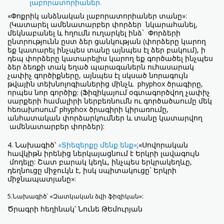
լաբորատորիաներ.
«Փոքրիկ անձնական լաբորատորիաներ տանը»:
(Կատարել ամենատարբեր փորձեր նկարահանել,
մեկնաբանել և հղումն ուղարկել ինձ` Փորձերի
ընտրությունն ըստ ձեր ցանկության (փորձերը կարող
եք կատարել ինչպես տանը այնպես էլ ձեր բակում), ի
դեպ փորձերը կատարելիս կարող եք գործածել ինչպես
ձեր ձեռքի տակ եղած պարագաներն ուհասարակ
չափիչ գործիքները, այնպես էլ սկսած նորագույն
թվային տեխնոլոգիաներից մինչև phyphox ծրագիրը,
որպես նոր գործիք: (Ֆիզիկայում օգտագործվող չափիչ
սարքերի համալիրի ներբեռնումն ու գործածաումը մեկ
հեռախոսում՝ phyphox ծրագիրի կիրառումը,
անհատական փորձարկումներ և տանը կատարվող
ամենատարբեր փորձեր):
4. Նախագիծ՝
«Տիեզերքը մենք ենք»
;«Սովորական
հավկիթն իրենից ներկայացնում է Երկրի լավագույն
մոդելը: Շատ բարակ կեղև, ինչպես երկրակեղևը,
դեղնուցը միջուկն է, իսկ սպիտակուցը` Երկրի
միջնապատյանը»:
5.Նախագիծ՝ «Զատկական ձվի ֆիզիկան»:
Ծրագրի հեղինակ՝ Նունե ԹԵմուրյան