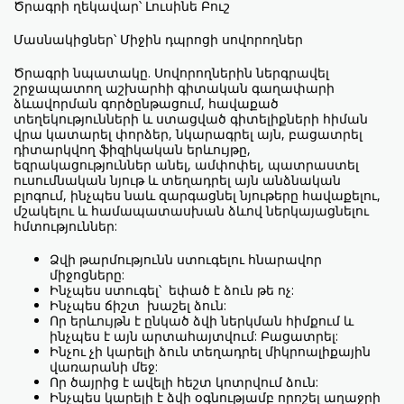
Ծրագրի ղեկավար՝ Լուսինե Բուշ
Մասնակիցներ՝ Միջին դպրոցի սովորողներ
Ծրագրի նպատակը. Սովորողներին ներգրավել
շրջապատող աշխարհի գիտական գաղափարի
ձևավորման գործընթացում, հավաքած
տեղեկությունների և ստացված գիտելիքների հիման
վրա կատարել փորձեր, նկարագրել այն, բացատրել
դիտարկվող ֆիզիկական երևույթը,
եզրակացություններ անել, ամփոփել, պատրաստել
ուսումնական նյութ և տեղադրել այն անձնական
բլոգում, ինչպես նաև զարգացնել նյութերը հավաքելու,
մշակելու և համապատասխան ձևով ներկայացնելու
հմտություններ:
Ձվի թարմությունն ստուգելու հնարավոր
միջոցները:
Ինչպես ստուգել՝ եփած է ձուն թե ոչ:
Ինչպես ճիշտ խաշել ձուն:
Որ երևույթն է ընկած ձվի ներկման հիմքում և
ինչպես է այն արտահայտվում: Բացատրել:
Ինչու չի կարելի ձուն տեղադրել միկրոալիքային
վառարանի մեջ:
Որ ծայրից է ավելի հեշտ կոտրվում ձուն:
Ինչպես կարելի է ձվի օգնությամբ որոշել աղաջրի