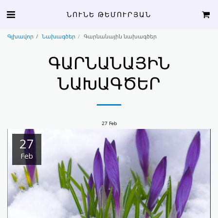
ՆՈՒՆԵ ԹԵՄՈՒՐՅԱՆ
Գլխավոր
Նախագծեր
Գարնանային նախագծեր
ԳԱՐՆԱՆԱՅԻՆ
ՆԱԽԱԳԾԵՐ
27
Feb
27
Feb