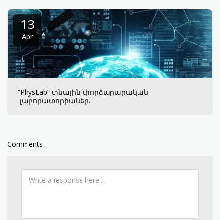
13
Apr
“PhysLab” տնային-փորձարարական
լաբորատորիաներ.
Comments