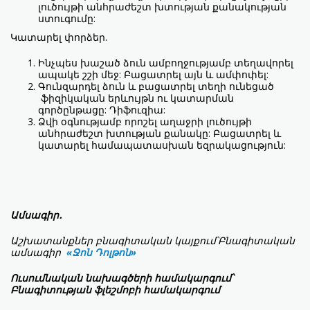
լուծույթի անհրաժեշտ խտության քանակության
ստուգումը:
Կատարել փորձեր.
Ինչպես խաշած ձուն ամբողջությամբ տեղավորել
ապակե շշի մեջ: Բացատրել այն և ամփոփել:
Գունզարդել ձուն և բացատրել տեղի ունեցած
ֆիզիկական երևույթն ու կատարման
գործընթացը: Դիֆուզիա:
Ձվի օգնությամբ որոշել աղաջրի լուծույթի
անհրաժեշտ խտության քանակը: Բացատրել և
կատարել համապատասխան եզրակացություն:
Ամսագիր․
Աշխատանքներ բնագիտական կայքում՝
Բնագիտական
ամսագիր
«Ջոն Դոլթոն»
Ուսումնական նախագծերի համակարգում՝
Բնագիտության ֆլեշմոբի համակարգում