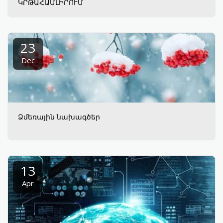
ԿՐԹԱՀԱՄԼԻՐՈՒՄ
23
Dec
Ձմեռային նախագծեր
13
Apr