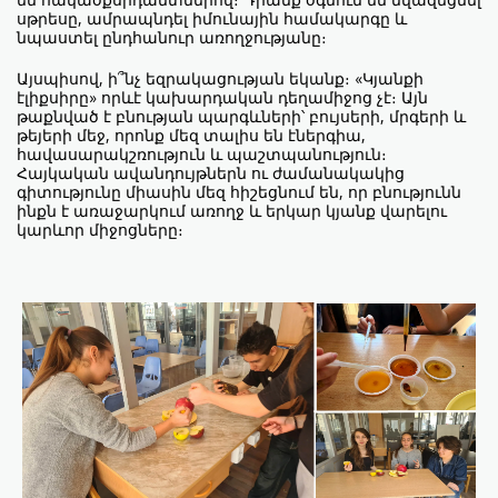
սթրեսը, ամրապնդել իմունային համակարգը և
նպաստել ընդհանուր առողջությանը։
Այսպիսով, ի՞նչ եզրակացության եկանք։ «Կյանքի
էլիքսիրը» որևէ կախարդական դեղամիջոց չէ։ Այն
թաքնված է բնության պարգևների՝ բույսերի, մրգերի և
թեյերի մեջ, որոնք մեզ տալիս են էներգիա,
հավասարակշռություն և պաշտպանություն։
Հայկական ավանդույթներն ու ժամանակակից
գիտությունը միասին մեզ հիշեցնում են, որ բնությունն
ինքն է առաջարկում առողջ և երկար կյանք վարելու
կարևոր միջոցները։