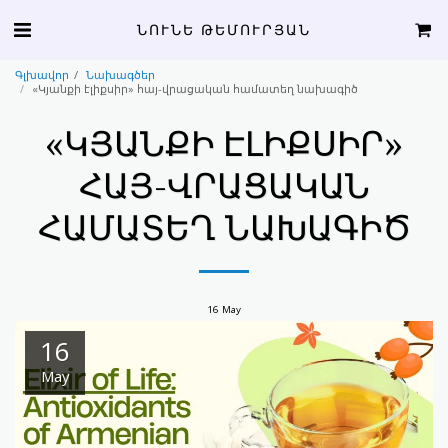
ՆՈՒՆԵ ԹԵՄՈՒՐՅԱՆ
Գլխավոր
Նախագծեր
«Կյանքի էլիքսիր» հայ-վրացական համատեղ նախագիծ
«ԿՅԱՆՔԻ ԷԼԻՔՍԻՐ»
ՀԱՅ-ՎՐԱՑԱԿԱՆ
ՀԱՄԱՏԵՂ ՆԱԽԱԳԻԾ
16
May
16
May