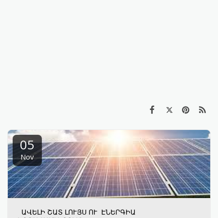
05
Nov
ԱՎԵԼԻ ՇԱՏ ԼՈՒՅՍ ՈՒ ԷՆԵՐԳԻԱ