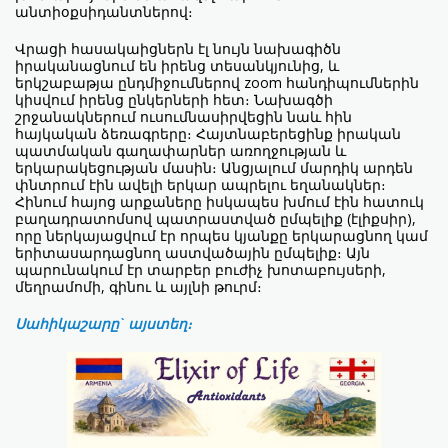
անտիօքսիդանտներով։
Վրացի հասակաիցներն էլ նույն նախագիծն
իրականացնում են իրենց տեսանկյունից, և
երկշաբաթյա ընդմիջումներով zoom հանդիպումներին
կիսվում իրենց ընկերների հետ։ Նախագծի
շրջանակներում ուսումնասիրվեցին նաև հին
հայկական ձեռագրերը։ Հայտնաբերեցինք իրական
պատմական գաղափարներ առողջության և
երկարակեցության մասին։ Անցյալում մարդիկ արդեն
փնտրում էին ավելի երկար ապրելու եղանակներ։
Հինում հայոց արքաները իսկապես խմում էին հատուկ
բաղադրատոմսով պատրաստված ըմպելիք (էլիքսիր),
որը ներկայացվում էր որպես կյանքը երկարացնող կամ
երիտասարդացնող աստվածային ըմպելիք։ Այն
պարունակում էր տարբեր բուժիչ խոտաբույսերի,
մեղրամոմի, գինու և այլնի թուրմ։
Սահիկաշարը` այստեղ։