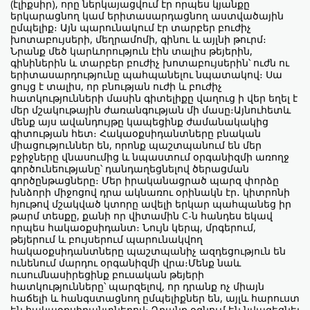
(էլիքսիր), որը ներկայացվում էր որպես կյանքը
երկարացնող կամ երիտասարդացնող աստվածային
ըմպելիք։ Այն պարունակում էր տարբեր բուժիչ
խոտաբույսերի, մեղրամոմի, գինու և այլնի թուրմ։
Նրանք մեծ կարևորություն էին տալիս թեյերին,
գինիներին և տարբեր բուժիչ խոտաբույսերին՝ ուժն ու
երիտասարդությունը պահպանելու նպատակով։ Սա
ցույց է տալիս, որ բնության ուժի և բուժիչ
հատկությունների մասին գիտելիքը վաղուց ի վեր եղել է
մեր մշակութային ժառանգության մի մասը։Այնուհետև
մենք այս ավանդույթը կապեցինք ժամանակակից
գիտության հետ։ Հակաօքսիդանտները բնական
միացություններ են, որոնք պաշտպանում են մեր
բջիջները վնասումից և նպաստում օրգանիզմի առողջ
գործունեությանը՝ դանդաղեցնելով ծերացման
գործընթացները։ Մեր իրականացրած պարզ փորձը
խնձորի միջոցով դրա ակնառու օրինակն էր․ կիտրոնի
հյութով մշակված կտորը ավելի երկար պահպանեց իր
թարմ տեսքը, քանի որ վիտամին C-ն հանդես եկավ
որպես հակաօքսիդանտ։ Նույն կերպ, մրգերում,
թեյերում և բույսերում պարունակվող
հակաօքսիդանտները պաշտպանիչ ազդեցություն են
ունենում մարդու օրգանիզմի վրա։Մենք նաև
ուսումնասիրեցինք բուսական թեյերի
հատկությունները՝ պարզելով, որ դրանք ոչ միայն
հաճելի և հանգստացնող ըմպելիքներ են, այլև հարուստ
են հակաօքսիդանտներով։ Դրանք օգնում են նվազեցնել