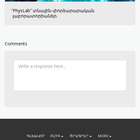
“PhysLab” տնային-փորձարարական
լաբորատորիաներ.
Comments
ԳԼԽԱՎՈՐ
ԲԼՈԳ
ԾՐԱԳՐԵՐ
MORE