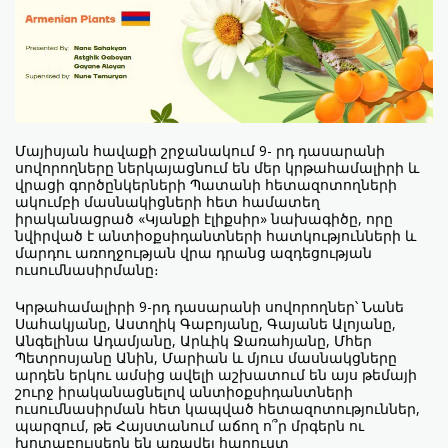
Մայիսյան հավաքի շրջանակում 9- րդ դասարանի
սովորողները ներկայացնում են մեր կրթահամալիրի և
վրացի գործընկերների Պատանի հետազոտողների
ակումբի մասնակիցների հետ համատեղ
իրականացրած «Կյանքի էլիքսիր» նախագիծը, որը
նվիրված է անտիօքսիդանտների հատկությունների և
մարդու առողջության վրա դրանց ազդեցության
ուսումնասիրմանը։
Կրթահամալիրի 9-րդ դասարանի սովորողներ՝ Նանե
Սահակյանը, Աստղիկ Գաբոյանը, Գայանե Ալոյանը,
Անգելինա Ադամյանը, Արևիկ Ջառահյանը, Մհեր
Պետրոսյանը Անին, Մարիան և մյուս մասնակցները
արդեն երկու ամսից ավելի աշխատում են այս թեմայի
շուրջ իրականացնելով անտիօքսիդանտների
ուսումնասիրման հետ կապված հետազոտություններ,
պարզում, թե Հայստանում աճող ո՞ր մրգերն ու
խոտաբույսերն են առավել հարուստ