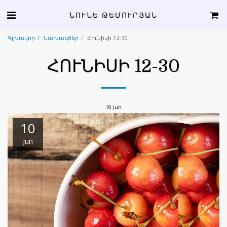
ՆՈՒՆԵ ԹԵՄՈՒՐՅԱՆ
Գլխավոր
Նախագծեր
Հունիսի 12-30
ՀՈՒՆԻՍԻ 12-30
10
Jun
10
Jun