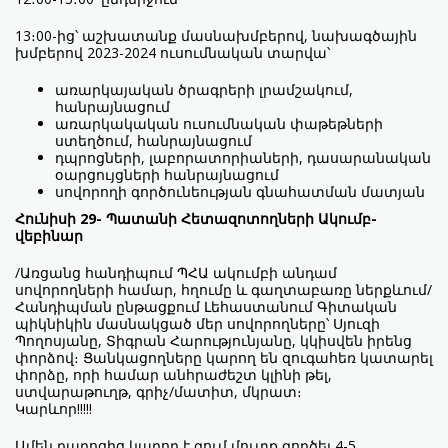
13։00-ից՝ աշխատանք մասնախմբերով, նախագծային
խմբերով 2023-2024 ուսումնական տարվա՝
առարկայական ծրագրերի լրամշակում,
հանրայնացում
առարկակական ուսումնական փաթեթների
ստեղծում, հանրայնացում
դպրոցների, լաբորատորիաների, դասարանական
օարցույցների հանրայնացում
սովորողի գործունեության գնահատման մատյան
Հունիսի 29- Պատանի Հետազոտողների Ակումբ-
վեբինար
/Առցանց հանդիպում ՊՀԱ ակումբի անդամ
սովորողների համար, հղումը և գաղտաբառը ներքևում/
Հանդիպման ընթացքում Լեհաստանում Գիտական
պիկնիկին մասնակցած մեր սովորողները՝ Սյուզի
Պողոսյանը, Տիգրան Հարությունյանը, կկիսվեն իրենց
փորձով։ Ցանկացողները կարող են զուգահեռ կատարել
փորձը, որի համար անհրաժեշտ կլինի թել,
ստվարաթուղթ, գրիչ/մատիտ, մկրատ։
Կարևոր!!!!!
Ամեն դպրոցից կարող է զում մուտք գործել 4-5