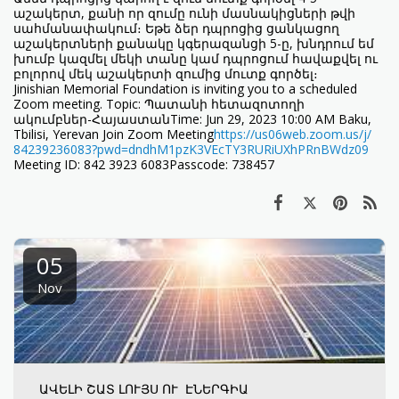
աշակերտ, քանի որ զումը ունի մասնակիցների թվի
սահմանափակում։ Եթե ձեր դպրոցից ցանկացող
աշակերտների քանակը կգերազանցի 5-ը, խնդրում եմ
խումբ կազմել մեկի տանը կամ դպրոցում հավաքվել ու
բոլորով մեկ աշակերտի զումից մուտք գործել։
Jinishian Memorial Foundation is inviting you to a scheduled
Zoom meeting. Topic: Պատանի հետազոտողի
ակումբներ-ՀայաստանTime: Jun 29, 2023 10:00 AM Baku,
Tbilisi, Yerevan Join Zoom Meeting
https://us06web.zoom.us/j/
84239236083?pwd=
dndhM1pzK3VEcTY3RURiUXhPRnBWdz
09
Meeting ID: 842 3923 6083Passcode: 738457
05
Nov
ԱՎԵԼԻ ՇԱՏ ԼՈՒՅՍ ՈՒ ԷՆԵՐԳԻԱ