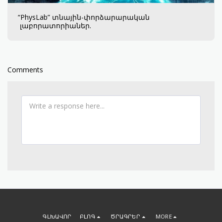
“PhysLab” տնային-փորձարարական
լաբորատորիաներ.
Comments
ԳԼԽԱՎՈՐ
ԲԼՈԳ
ԾՐԱԳՐԵՐ
MORE