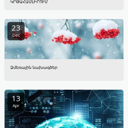
ԿՐԹԱՀԱՄԼԻՐՈՒՄ
23
Dec
Ձմեռային նախագծեր
13
Apr