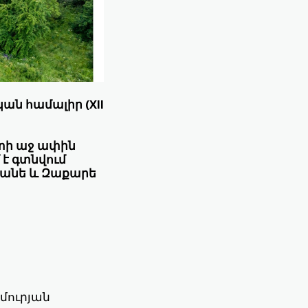
ան համալիր (XII
ետի աջ ափին
է գտնվում
Իվանե և Զաքարե
մուրյան