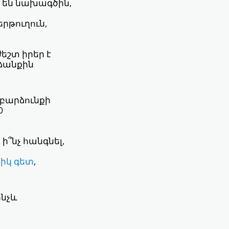
 են նախագծին,
թուղուն,
եշտ իրեր է
րձանքին
 բարձունքի
0
՞նչ հանգնել,
իկ գետ
,
ինչև