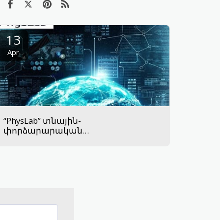
13
Apr
“PhysLab” տնային-
փորձարարական
լաբորատորիաներ.