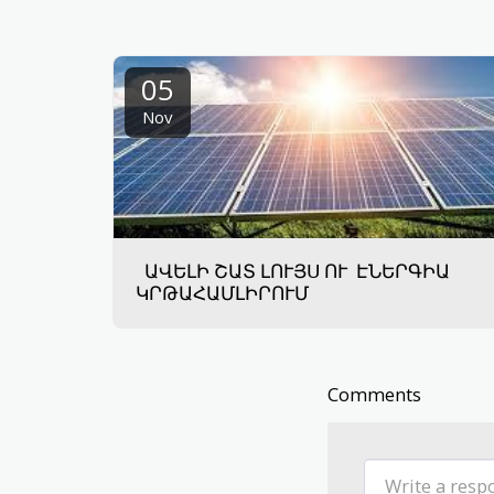
05
Nov
ԱՎԵԼԻ ՇԱՏ ԼՈՒՅՍ ՈՒ ԷՆԵՐԳԻԱ
ԿՐԹԱՀԱՄԼԻՐՈՒՄ
Comments