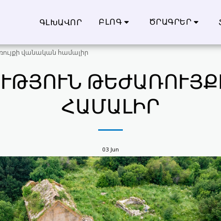
ԲԼՈԳ
ԾՐԱԳՐԵՐ
ԳԼԽԱՎՈՐ
ռույքի վանական համալիր
ՒԹՅՈՒՆ ԹԵԺԱՌՈՒՅՔ
ՀԱՄԱԼԻՐ
03
Jun