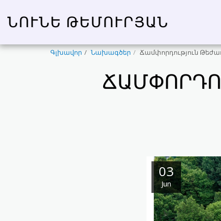
ՆՈՒՆԵ ԹԵՄՈՒՐՅԱՆ
Գլխավոր
Նախագծեր
Ճամփորդություն Թեժա
ՃԱՄՓՈՐԴՈ
03
Jun