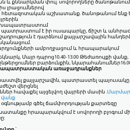
 և քննարկման փուլ. սովորողները ծանոթանում
իս լրացումներով
հետազոտական աշխատանք. ծանոթանում ենք եր
այրերին
ախապատրաստում
պատրաստում է իր ուսապարկը, ճիշտ և անհրաժ
ուշադրություն է դարձնում քայլարշավային հանդե
ականացում.
րդյունքների ամբողջացում և հրապարակում
կնարկ, Մայր դպրոց10.40-13.00 Թեժառույքի վանք,
նթերցումներ բարձունքին, նկարահանումներ16.0
ապատրաստական առաջադրանքներ
ստվել քայլարշավին, պատրաստել պայուսակը. ի
աժեշտ վերցնել
ններ հավաքել այցելվող վայրերի մասին .
Մարմար
 վանք
-ի օգնությամբ գծել ճամփորդության քարտեզը
տանքը հրապարակվում է սովորողի բլոգում մ
ը:
ունքը
՝