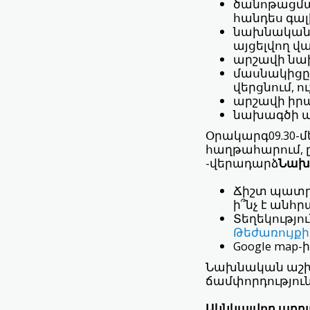
ծանոթացման
հանդես գալ
նախնական 
այցելվող վ
արշավի ն
մասնակիցը 
վերցնում, 
արշավի իր
նախագծի ա
Օրակարգ09.30-մե
հաղթահարում, ը
-վերադարձ
Նախ
Ճիշտ պատրա
ի՞նչ է անհր
Տեղեկությու
Թեժառույքի
Google map
Նախնական աշխա
ճամփորդություն
Ակնկալվող արդյ