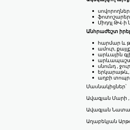
սովորողներ
ֆոտոշարեր
Միդդլ ԹՎ-ի
Անհրաժեշտ իրե
հարմար և 
ամուր, քա
արևային գլ
արևապաշտ
սնունդ , ջո
երկարաթև,
աղբի տոպր
Մասնակիցներ՝
Ավագյան Մարի ,
Ավագյան Նատալ
Աղաբեկյան Արթո