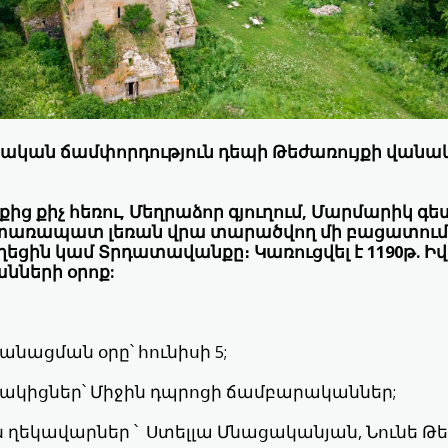
նական ճամփորդություն դեպի Թեժառույքի վանակ
ց քիչ հեռու, Մեղրաձոր գյուղում, Մարմարիկ գ
առապատ լեռան վրա տարածվող մի բացատում 
ղեցին կամ Տրդատավանքը։ Կառուցվել է 1190թ. 
նների օրոք:
նացման օրը՝ հունիսի 5;
կիցներ՝ Միջին դպրոցի ճամբարականներ;
 ղեկավարներ ՝ Ստելլա Մնացականյան, Նունե Թե