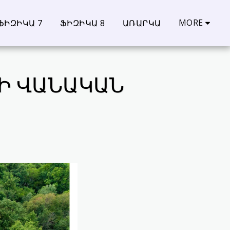
MORE
ՖԻԶԻԿԱ 7
ՖԻԶԻԿԱ 8
ԱՌԱՐԿԱ
Ի ՎԱՆԱԿԱՆ