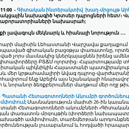
11:00 -
Գիտական ինտերակտիվ խաղ-մրցույթ Արև
կցային նախագիծ Կրտսեր դպրոցների հետ/։ Վա
 լաբորատորիաների նախասրահ;
ի լավագույն մեկնարկ և հիանալի նորություն ․․․
տարի մայիսին Լեհաստանի Վարշավա քաղաքում 
պասված գիտական բացօթյա փառատոնը, որտե
րված չորս մասնակից կներկայացնեն իրենց ամ
գիտափորձերը ԲՏՃՄ ոլորտից։ Հպարտությամբ տե
Գիտական պիկնիկին Հայաստանի պատվիրակութ
աև մեր կրթահամալիրի Ավագ դպրոց-վարժարանի 
հավորում ենք Աբելին այս նշանակալի հնարավո
ր և նորանոր ձեռքբերումներ մաղթում մեր ողջ թի
- Պատանի Հետազոտողների Ակումբի գործունեու
ամփոփում
;
Մասնակցություն մայիսի 26-ին կայան
տանի Հետազոտողների ակումբների «Գիտական
կան փառատոն-մրցույթին (փորձերի նախապատ
 Նախագծի ամփոփումը, տարեվերջյան արդյունքն
ործունեության լուսաբանում և հոդվածի հրապար