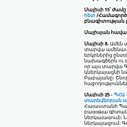
Մայիսի 15՝ ժամը 
հետ
/
Համագործա
բնագիտության
Մայիսյան հավաք
Մայիսի 8-
Ամեն 
տարվա ամենաս
երկրներից ընտ
նախագծերն ու 
որ այս տարվա 
կներկայացնի ն
Բաբայանը։ Շնոր
հաջողություննե
Մայիսի 25 -
ՊՀԱ 
տարեվերջյան 
Հայաստանի Պա
բացօթյա գիտա
ներկայացում)։
ներկայացում։ Գ