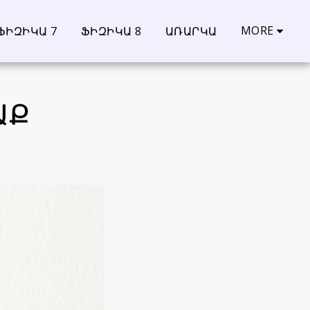
MORE
ՖԻԶԻԿԱ 7
ՖԻԶԻԿԱ 8
ԱՌԱՐԿԱ
ԱՔ