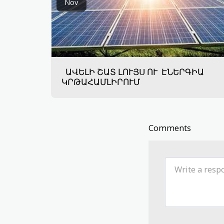
Nov
ԱՎԵԼԻ ՇԱՏ ԼՈՒՅՍ ՈՒ ԷՆԵՐԳԻԱ
ԿՐԹԱՀԱՄԼԻՐՈՒՄ
Comments