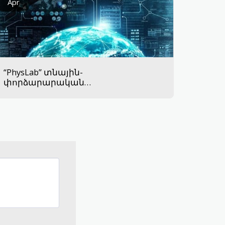
Apr
“PhysLab” տնային-
փորձարարական
լաբորատորիաներ.