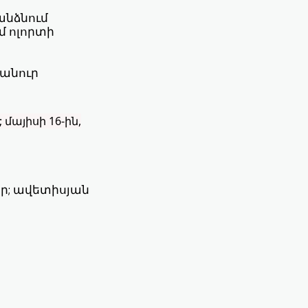
անձնում
մ ոլորտի
հանուր
;
մայիսի 16-ին,
ր; ավետիսյան