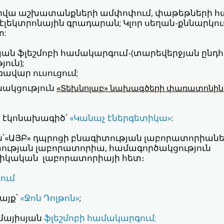
տարվա աշխատանքների ամփոփում, փաթեթների հ
լեկտրոնային գրադարան; Կլոր սեղան-քննարկու
տ:
ան ֆլեշմոբի համակարգում-(տարեվերջյան ընդ
ուն);
ավար ուսուցում;
ակցություն
«Տեխնոլաբ» նախագծերի փառատոնին
էկոնախագիծ՝
«Կանաչ էներգետիկա»
:
ն՝«ԱՅԲ» դպրոցի բնագիտության լաբորատորիանե
ության լաբորատորիա, համագործակցություն
իկական լաբորատորիայի հետ։
ցում
այք՝
«Ջոն Դոլթոն»
;
մայիսյան
ֆլեշմոբի համակարգում;