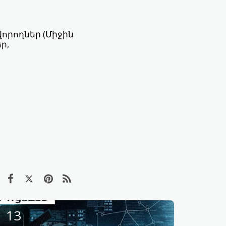
որողներ (Միջին
ր,
13