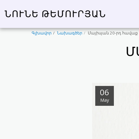
ՆՈՒՆԵ ԹԵՄՈՒՐՅԱՆ
Գլխավոր
Նախագծեր
Մայիսյան 20-րդ հավաք
Մ
06
May