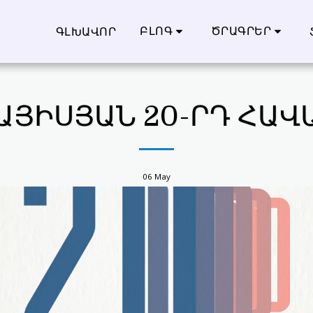
ԲԼՈԳ
ԾՐԱԳՐԵՐ
ԳԼԽԱՎՈՐ
ԱՅԻՍՅԱՆ 20-ՐԴ ՀԱՎ
06
May