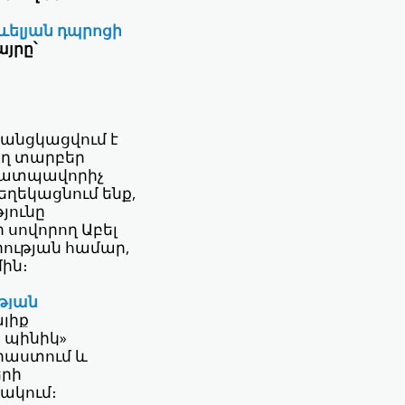
ելյան դպրոցի
յրը՝
անցկացվում է
ղ տարբեր
ենատպավորիչ
ղեկացնում ենք,
յունը
սովորող Աբել
րության համար,
մին։
թյան
ալիք
 պինիկ»
րաստում և
երի
ակում։