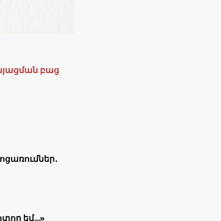
այացման բաց
ոցառումներ․
ող եմ...»