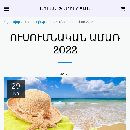
ՆՈՒՆԵ ԹԵՄՈՒՐՅԱՆ
Գլխավոր
Նախագծեր
Ուսումնական ամառ 2022
ՈՒՍՈՒՄՆԱԿԱՆ ԱՄԱՌ
2022
29
Jun
29
Jun