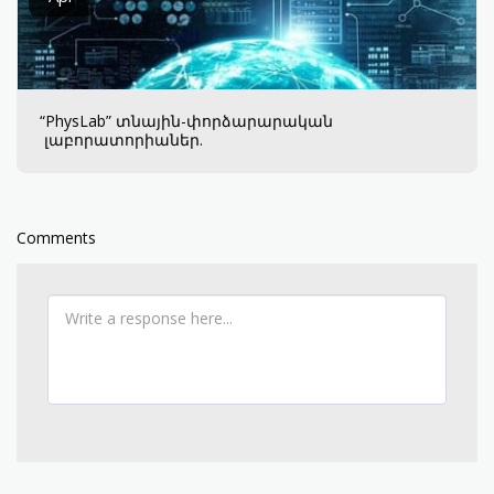
“PhysLab” տնային-փորձարարական
լաբորատորիաներ.
Comments