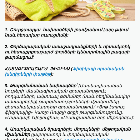
1. Շուրջտարյա նախագծերի լրամշակում (այդ թվում
նաև հեռավար ուսուցման):
2. Փորձարարական առաջադրանքների և դիտակտիկ
ու հետաքրքրաշարժ փորձերի էլեկտրոնային բազայի
թարմացում:
ՀԵՏԱՔՐՔՐԱՇԱՐԺ ՖԻԶԻԿԱ (
Ֆիզիկայի որակական
խնդիրների փաթեթ
):
3. Թարգմանական նախագծեր՝
(Մասնագիտական
նութերի՝ մասնագիտական գրականություն,
հոդվածների, ակտուալ թեմաներ (նաև հեղինակավոր
ամսագրերից) թարգմանությունների մշակումներ,
գիտահանրամատչելի գրականություն՝ «Յոթ էտյուդ
ֆիզիկայից» Կառլո Ռովելի գրքի թարգմանությունը,
«Ապագայի էվոլյուցիա», «Ուսուցանման նոր մեթոդներ»):
4. Առարկայական ծրագրերի, մոդուլների մեթոդական
մշակուներ
(լաբորատոր և փորձարարական
փաթեթների հանալրում,
ատեստավորման համար