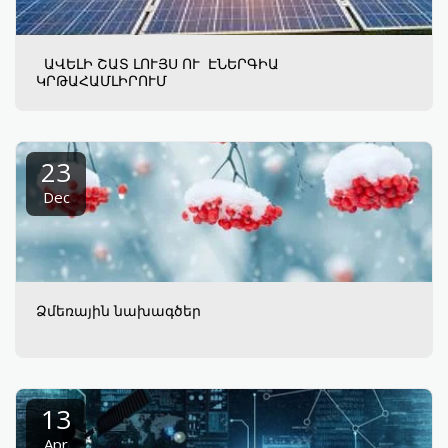
ԱՎԵԼԻ ՇԱՏ ԼՈՒՅՍ ՈՒ ԷՆԵՐԳԻԱ
ԿՐԹԱՀԱՄԼԻՐՈՒՄ
23
Dec
Ձմեռային նախագծեր
13
Apr