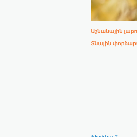
Աշնանային լա
Տնային փորձա