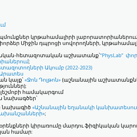
ւմ
մունքներ կրթահամալիրի լաբորատորիաներում
որձեր Միջին դպրոցի սովորողների, կրթահամալի
ական-հետազոտական աշխատանք՝
“PhysLab” 
իաներում
;
ազոտողների Ակումբ (2022-2023)
 Արատես
ն կայք՝
«Ջոն Դոլթոն»
(աշնանային աշխատանքն
յուններ);
ֆլեշմոբի համակարգում
ա նախագծեր՝
ն նախագիծ
«Աշնանային եղանակի կանխատեսու
նախանշանների»
;
օրենքների կիրառումը մարդու ֆիզիկական կարող
թյան համար: