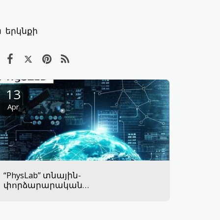
 երկնքի
13
Apr
“PhysLab” տնային-
փորձարարական
լաբորատորիաներ.