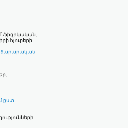
՝ ֆիզիկական,
րի հյուրերի
փորձարարական
եր,
մ ըստ
ությունների