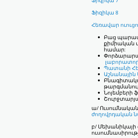
Ֆիզիկա 7
Ֆիզիկա 8
Հեռավար ուուցո
Բաց պարապ
քիմիական փ
համար:
Փորձարար
լաբորատոր
Պատանի Հետ
Աշնանային
Բնագիտակա
թարգմանութ
Նոյեմբերի 
Շուրջտարյ
ա/ Ուսումնակա
ժողովրդական 
բ/ Մեխանիկայի 
ուսումնասիրու