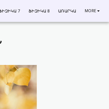
MORE
ՖԻԶԻԿԱ 7
ՖԻԶԻԿԱ 8
ԱՌԱՐԿԱ
Ն