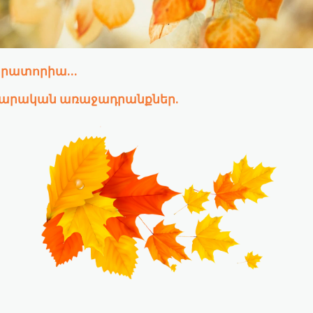
բորատորիա…
րարական առաջադրանքներ.