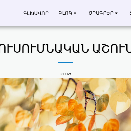
ԲԼՈԳ
ԾՐԱԳՐԵՐ
ԳԼԽԱՎՈՐ
ՈՒՍՈՒՄՆԱԿԱՆ ԱՇՈՒ
21
Oct