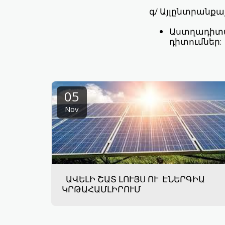
գ/ Այլընտրանքա
Աստղադիտա
դիտումներ:
05
Nov
ԱՎԵԼԻ ՇԱՏ ԼՈՒՅՍ ՈՒ ԷՆԵՐԳԻԱ
ԿՐԹԱՀԱՄԼԻՐՈՒՄ