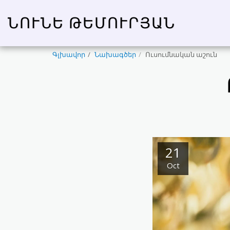
ՆՈՒՆԵ ԹԵՄՈՒՐՅԱՆ
Գլխավոր
Նախագծեր
Ուսումնական աշուն
21
Oct