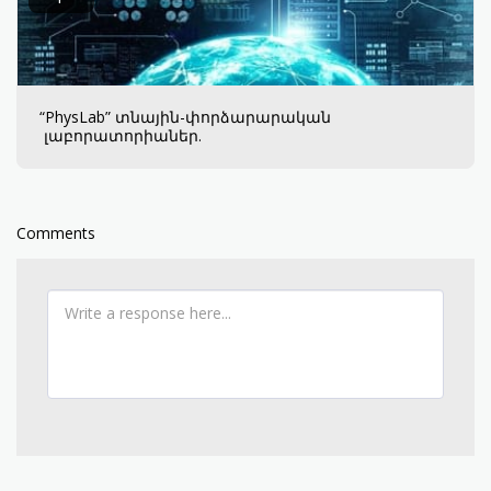
“PhysLab” տնային-փորձարարական
լաբորատորիաներ.
Comments