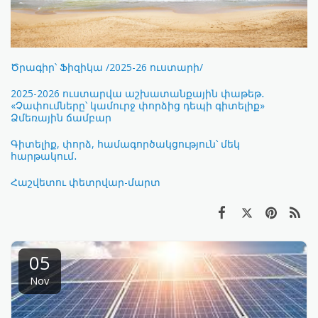
Ծրագիր՝ Ֆիզիկա /2025-26 ուստարի/
2025-2026 ուստարվա աշխատանքային փաթեթ․
«Չափումները՝ կամուրջ փորձից դեպի գիտելիք»
Ձմեռային ճամբար
Գիտելիք, փորձ, համագործակցություն՝ մեկ
հարթակում․
Հաշվետու փետրվար-մարտ
05
Nov