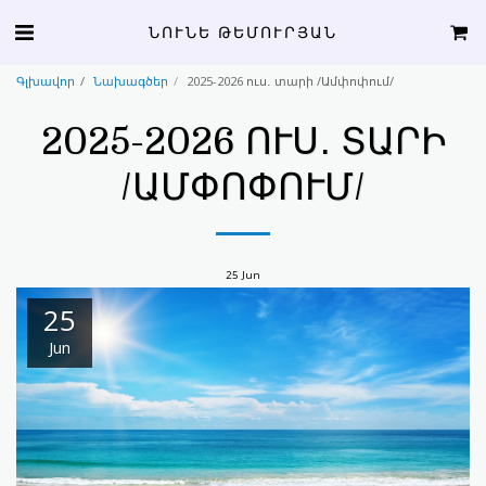
ՆՈՒՆԵ ԹԵՄՈՒՐՅԱՆ
Գլխավոր
Նախագծեր
2025-2026 ուս․ տարի /Ամփոփում/
2025-2026 ՈՒՍ․ ՏԱՐԻ
/ԱՄՓՈՓՈՒՄ/
25
Jun
25
Jun