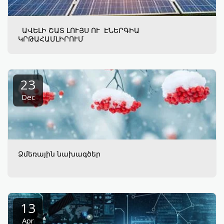
ԱՎԵԼԻ ՇԱՏ ԼՈՒՅՍ ՈՒ ԷՆԵՐԳԻԱ
ԿՐԹԱՀԱՄԼԻՐՈՒՄ
23
Dec
Ձմեռային նախագծեր
13
Apr