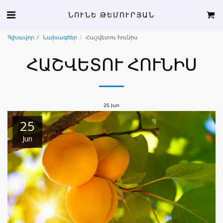
ՆՈՒՆԵ ԹԵՄՈՒՐՅԱՆ
Գլխավոր
Նախագծեր
Հաշվետու հունիս
ՀԱՇՎԵՏՈՒ ՀՈՒՆԻՍ
25
Jun
25
Jun