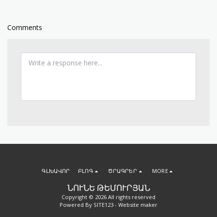
Comments
ԳԼԽԱՎՈՐ
ԲԼՈԳ
ԾՐԱԳՐԵՐ
MORE
ՆՈՒՆԵ ԹԵՄՈՒՐՅԱՆ
Copyright © 2026 All rights reserved
Powered By
SITE123
-
Website maker