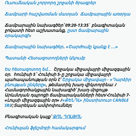
Ուսումնական չորրորդ շրջանի ծրագրեր
Ճամբարի հաշվառման մատյան
Ճամբարային առօրյա
Ճամբարային նախագծեր՝
09:20-13:35`
բնագիտական
ջոկատի հետ աշխատանք,
ըստ ճամբարային
օրակարգի
։
Ճամբարային նախագծեր
․
«Շարժումը կյանք է ․․․»
Պատանի Հետազոտողների Ակումբ
Ես հետազոտող եմ...
Շրջակա միջավայրի միջազգային
օր. հունիսի 5՝ Հունիսի 5-ը շրջակա միջավայրի
պահապանության օրն է՝
Շրջակա միջավայր - «Դարձիր
բնության ընկերը»
, թեմատիկ խաղ-վիկտորինա: /
Համագործակցային նախագիծ՝ խաղ-մրցույթ
Արևմտյան դպրոցի ճամբարականների հետ/
Հունիսի 7-
«Լույսի միջազգային օր» /
«ՔԵՆԴԼ» ինստիտուտ
CANDLE
SRI
/;
Տարեկան ամփոփումներ;
Բնագիտական կայք՝
ՋՈՆ ԴՈԼԹՈՆ
Հունիսյան ֆլեշմոբի համակարգում