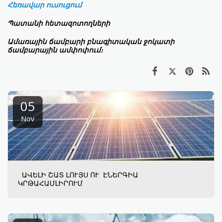
Հեռավար
ուսուցում
Պատանի հետազոտողների
Ամառային ճամբարի բնագիտական ջոկատի
ճամբարային ամփոփում։
05
Nov
ԱՎԵԼԻ ՇԱՏ ԼՈՒՅՍ ՈՒ ԷՆԵՐԳԻԱ
ԿՐԹԱՀԱՄԼԻՐՈՒՄ