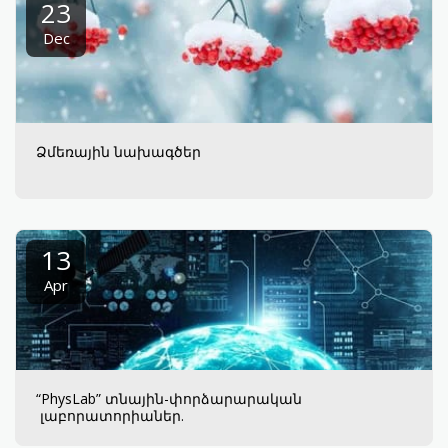
23
Dec
Ձմեռային նախագծեր
13
Apr
“PhysLab” տնային-փորձարարական
լաբորատորիաներ.